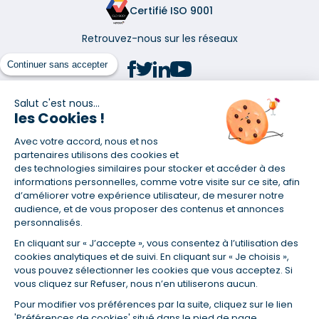
Certifié ISO 9001
Retrouvez-nous sur les réseaux
Continuer sans accepter
Salut c'est nous...
les Cookies !
(1) Taux fixe national hors assurance et selon votre profil
Avec votre accord, nous et nos
(2) Économie de 65 % pour l'assurance d'un prêt amortissable de 330
457,23 € à 0,90 % sur 19,5 ans, accordé à un salarié non cadre assuré à
partenaires utilisons des cookies et
100 % (décès, PTIA, IPP, ITT, IPP) âgé de 36 ans fumeur et une personne
des technologies similaires pour stocker et accéder à des
salariée non cadre assurée à 100 % (décès, PTIA, IPP, ITT, IPP) âgée de 35
informations personnelles, comme votre visite sur ce site, afin
ans et non-fumeur, tous deux sans risque médical connu. Au
d’améliorer votre expérience utilisateur, de mesurer notre
14/07/2019, coût de l'assurance proposée par la banque 179,08 €/mois
audience, et de vous proposer des contenus et annonces
en moyenne contre 64,60 €/mois en moyenne au 14/07/2022 avec
personnalisés.
Empruntis.com (TAEA : 0,44 %, coût total de l'assurance : 15 117,65 €).
En cliquant sur « J’accepte », vous consentez à l’utilisation des
(3) Taux minimum pour un crédit consommation d'un montant fixé entre
5 000 et 20 000 euros, selon profil et durée.
cookies analytiques et de suivi. En cliquant sur « Je choisis »,
vous pouvez sélectionner les cookies que vous acceptez. Si
(4) La diminution du montant des mensualités entraîne l'allongement
vous cliquez sur Refuser, nous n’en utiliserons aucun.
de la durée de remboursement ainsi que la hausse du coût total du
crédit.
Pour modifier vos préférences par la suite, cliquez sur le lien
(5) Banques de réseau, mutualistes, spécialisées, directions
'Préférences de cookies' situé dans le pied de page.