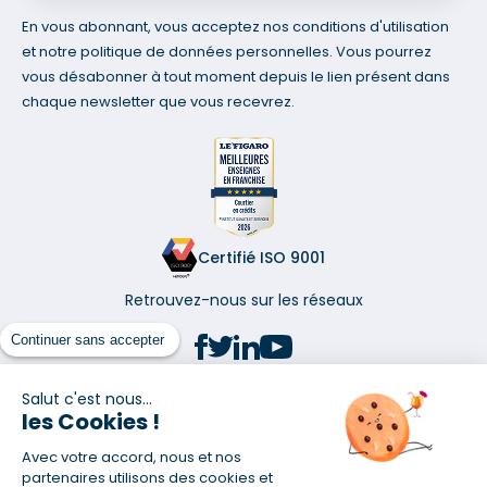
En vous abonnant, vous acceptez nos conditions d'utilisation
et notre politique de données personnelles. Vous pourrez
vous désabonner à tout moment depuis le lien présent dans
chaque newsletter que vous recevrez.
Certifié ISO 9001
Retrouvez-nous sur les réseaux
Continuer sans accepter
Salut c'est nous...
les Cookies !
(1) Taux fixe national hors assurance et selon votre profil
Avec votre accord, nous et nos
(2) Économie de 65 % pour l'assurance d'un prêt amortissable de 330
457,23 € à 0,90 % sur 19,5 ans, accordé à un salarié non cadre assuré à
partenaires utilisons des cookies et