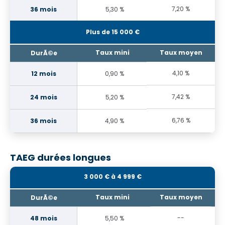
7,20 %
5,30 %
Plus de 15 000 €
4,10 %
0,90 %
7,42 %
5,20 %
6,76 %
4,90 %
TAEG durées longues
3 000 € à 4 999 €
--
5,50 %