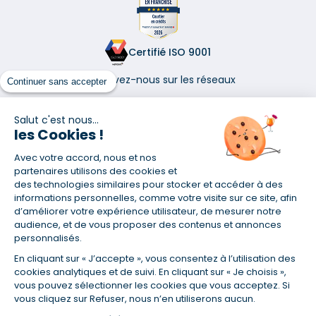
Certifié ISO 9001
Retrouvez-nous sur les réseaux
Continuer sans accepter
Salut c'est nous...
les Cookies !
Avec votre accord, nous et nos
(1) Taux fixe national hors assurance et selon votre profil
partenaires utilisons des cookies et
(2) Économie de 65 % pour l'assurance d'un prêt amortissable de 330
des technologies similaires pour stocker et accéder à des
457,23 € à 0,90 % sur 19,5 ans, accordé à un salarié non cadre assuré à
informations personnelles, comme votre visite sur ce site, afin
100 % (décès, PTIA, IPP, ITT, IPP) âgé de 36 ans fumeur et une personne
d’améliorer votre expérience utilisateur, de mesurer notre
salariée non cadre assurée à 100 % (décès, PTIA, IPP, ITT, IPP) âgée de 35
audience, et de vous proposer des contenus et annonces
ans et non-fumeur, tous deux sans risque médical connu. Au
personnalisés.
14/07/2019, coût de l'assurance proposée par la banque 179,08 €/mois
en moyenne contre 64,60 €/mois en moyenne au 14/07/2022 avec
En cliquant sur « J’accepte », vous consentez à l’utilisation des
Empruntis.com (TAEA : 0,44 %, coût total de l'assurance : 15 117,65 €).
cookies analytiques et de suivi. En cliquant sur « Je choisis »,
(3) Taux minimum pour un crédit consommation d'un montant fixé entre
vous pouvez sélectionner les cookies que vous acceptez. Si
5 000 et 20 000 euros, selon profil et durée.
vous cliquez sur Refuser, nous n’en utiliserons aucun.
(4) La diminution du montant des mensualités entraîne l'allongement