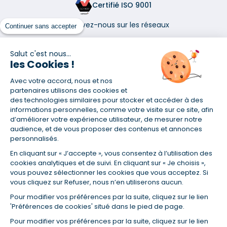
Certifié ISO 9001
Retrouvez-nous sur les réseaux
Continuer sans accepter
Salut c'est nous...
les Cookies !
Avec votre accord, nous et nos
(1) Taux fixe national hors assurance et selon votre profil
partenaires utilisons des cookies et
(2) Économie de 65 % pour l'assurance d'un prêt amortissable de 330
des technologies similaires pour stocker et accéder à des
457,23 € à 0,90 % sur 19,5 ans, accordé à un salarié non cadre assuré à
informations personnelles, comme votre visite sur ce site, afin
100 % (décès, PTIA, IPP, ITT, IPP) âgé de 36 ans fumeur et une personne
d’améliorer votre expérience utilisateur, de mesurer notre
salariée non cadre assurée à 100 % (décès, PTIA, IPP, ITT, IPP) âgée de 35
audience, et de vous proposer des contenus et annonces
ans et non-fumeur, tous deux sans risque médical connu. Au
personnalisés.
14/07/2019, coût de l'assurance proposée par la banque 179,08 €/mois
en moyenne contre 64,60 €/mois en moyenne au 14/07/2022 avec
En cliquant sur « J’accepte », vous consentez à l’utilisation des
Empruntis.com (TAEA : 0,44 %, coût total de l'assurance : 15 117,65 €).
cookies analytiques et de suivi. En cliquant sur « Je choisis »,
(3) Taux minimum pour un crédit consommation d'un montant fixé entre
vous pouvez sélectionner les cookies que vous acceptez. Si
5 000 et 20 000 euros, selon profil et durée.
vous cliquez sur Refuser, nous n’en utiliserons aucun.
(4) La diminution du montant des mensualités entraîne l'allongement
Pour modifier vos préférences par la suite, cliquez sur le lien
de la durée de remboursement ainsi que la hausse du coût total du
'Préférences de cookies' situé dans le pied de page.
crédit.
(5) Banques de réseau, mutualistes, spécialisées, directions
Pour modifier vos préférences par la suite, cliquez sur le lien