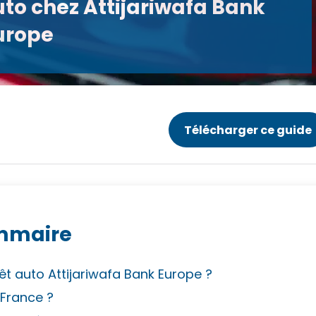
to chez Attijariwafa Bank
urope
Télécharger ce guide
mmaire
êt auto Attijariwafa Bank Europe ?
France ?