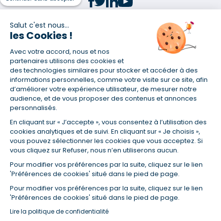
Salut c'est nous...
les Cookies !
(1) Taux fixe national hors assurance et selon votre profil
Avec votre accord, nous et nos
(2) Économie de 65 % pour l'assurance d'un prêt amortissable de 330
457,23 € à 0,90 % sur 19,5 ans, accordé à un salarié non cadre assuré à
partenaires utilisons des cookies et
100 % (décès, PTIA, IPP, ITT, IPP) âgé de 36 ans fumeur et une personne
des technologies similaires pour stocker et accéder à des
salariée non cadre assurée à 100 % (décès, PTIA, IPP, ITT, IPP) âgée de 35
informations personnelles, comme votre visite sur ce site, afin
ans et non-fumeur, tous deux sans risque médical connu. Au
d’améliorer votre expérience utilisateur, de mesurer notre
14/07/2019, coût de l'assurance proposée par la banque 179,08 €/mois
audience, et de vous proposer des contenus et annonces
en moyenne contre 64,60 €/mois en moyenne au 14/07/2022 avec
personnalisés.
Empruntis.com (TAEA : 0,44 %, coût total de l'assurance : 15 117,65 €).
En cliquant sur « J’accepte », vous consentez à l’utilisation des
(3) Taux minimum pour un crédit consommation d'un montant fixé entre
5 000 et 20 000 euros, selon profil et durée.
cookies analytiques et de suivi. En cliquant sur « Je choisis »,
vous pouvez sélectionner les cookies que vous acceptez. Si
(4) La diminution du montant des mensualités entraîne l'allongement
vous cliquez sur Refuser, nous n’en utiliserons aucun.
de la durée de remboursement ainsi que la hausse du coût total du
crédit.
Pour modifier vos préférences par la suite, cliquez sur le lien
(5) Banques de réseau, mutualistes, spécialisées, directions
'Préférences de cookies' situé dans le pied de page.
régionales, organismes de crédit selon votre profil et votre demande.
Mutuelles, compagnies et courtiers d'assurances. Selon votre profil et
Pour modifier vos préférences par la suite, cliquez sur le lien
votre demande.
'Préférences de cookies' situé dans le pied de page.
(6) Banques de réseau, mutualistes, spécialisées, directions
Lire la politique de confidentialité
régionales, organismes de crédit, selon votre profil et votre demande.