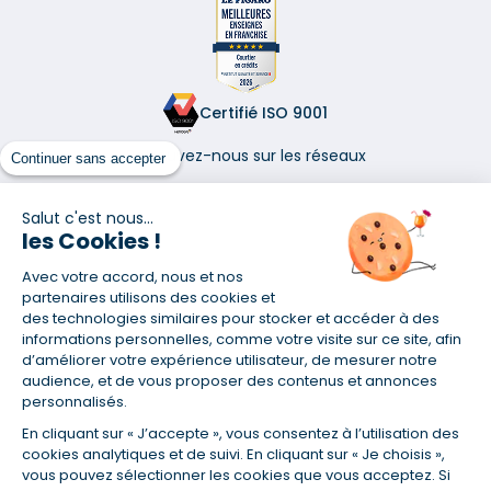
Certifié ISO 9001
Retrouvez-nous sur les réseaux
Continuer sans accepter
Salut c'est nous...
les Cookies !
Avec votre accord, nous et nos
(1) Taux fixe national hors assurance et selon votre profil
partenaires utilisons des cookies et
(2) Économie de 65 % pour l'assurance d'un prêt amortissable de 330
des technologies similaires pour stocker et accéder à des
457,23 € à 0,90 % sur 19,5 ans, accordé à un salarié non cadre assuré à
informations personnelles, comme votre visite sur ce site, afin
100 % (décès, PTIA, IPP, ITT, IPP) âgé de 36 ans fumeur et une personne
d’améliorer votre expérience utilisateur, de mesurer notre
salariée non cadre assurée à 100 % (décès, PTIA, IPP, ITT, IPP) âgée de 35
audience, et de vous proposer des contenus et annonces
ans et non-fumeur, tous deux sans risque médical connu. Au
personnalisés.
14/07/2019, coût de l'assurance proposée par la banque 179,08 €/mois
en moyenne contre 64,60 €/mois en moyenne au 14/07/2022 avec
En cliquant sur « J’accepte », vous consentez à l’utilisation des
Empruntis.com (TAEA : 0,44 %, coût total de l'assurance : 15 117,65 €).
cookies analytiques et de suivi. En cliquant sur « Je choisis »,
(3) Taux minimum pour un crédit consommation d'un montant fixé entre
vous pouvez sélectionner les cookies que vous acceptez. Si
5 000 et 20 000 euros, selon profil et durée.