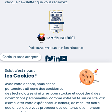
chaque newsletter que vous recevrez.
Certifié ISO 9001
Retrouvez-nous sur les réseaux
Continuer sans accepter
Salut c'est nous...
les Cookies !
(1) Taux fixe national hors assurance et selon votre profil
Avec votre accord, nous et nos
(2) Économie de 65 % pour l'assurance d'un prêt amortissable de 330
457,23 € à 0,90 % sur 19,5 ans, accordé à un salarié non cadre assuré à
partenaires utilisons des cookies et
100 % (décès, PTIA, IPP, ITT, IPP) âgé de 36 ans fumeur et une personne
des technologies similaires pour stocker et accéder à des
salariée non cadre assurée à 100 % (décès, PTIA, IPP, ITT, IPP) âgée de 35
informations personnelles, comme votre visite sur ce site, afin
ans et non-fumeur, tous deux sans risque médical connu. Au
d’améliorer votre expérience utilisateur, de mesurer notre
14/07/2019, coût de l'assurance proposée par la banque 179,08 €/mois
audience, et de vous proposer des contenus et annonces
en moyenne contre 64,60 €/mois en moyenne au 14/07/2022 avec