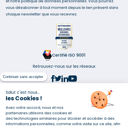
et notre politique de données personnelles. Vous pourrez
vous désabonner à tout moment depuis le lien présent dans
chaque newsletter que vous recevrez.
Certifié ISO 9001
Retrouvez-nous sur les réseaux
Continuer sans accepter
Salut c'est nous...
les Cookies !
(1) Taux fixe national hors assurance et selon votre profil
Avec votre accord, nous et nos
(2) Économie de 65 % pour l'assurance d'un prêt amortissable de 330
457,23 € à 0,90 % sur 19,5 ans, accordé à un salarié non cadre assuré à
partenaires utilisons des cookies et
100 % (décès, PTIA, IPP, ITT, IPP) âgé de 36 ans fumeur et une personne
des technologies similaires pour stocker et accéder à des
salariée non cadre assurée à 100 % (décès, PTIA, IPP, ITT, IPP) âgée de 35
informations personnelles, comme votre visite sur ce site, afin
ans et non-fumeur, tous deux sans risque médical connu. Au