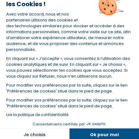
les Cookies !
(1) Taux fixe national hors assurance et selon votre profil
Avec votre accord, nous et nos
(2) Économie de 65 % pour l'assurance d'un prêt amortissable de 330
457,23 € à 0,90 % sur 19,5 ans, accordé à un salarié non cadre assuré à
partenaires utilisons des cookies et
100 % (décès, PTIA, IPP, ITT, IPP) âgé de 36 ans fumeur et une personne
des technologies similaires pour stocker et accéder à des
salariée non cadre assurée à 100 % (décès, PTIA, IPP, ITT, IPP) âgée de 35
informations personnelles, comme votre visite sur ce site, afin
ans et non-fumeur, tous deux sans risque médical connu. Au
d’améliorer votre expérience utilisateur, de mesurer notre
14/07/2019, coût de l'assurance proposée par la banque 179,08 €/mois
audience, et de vous proposer des contenus et annonces
en moyenne contre 64,60 €/mois en moyenne au 14/07/2022 avec
personnalisés.
Empruntis.com (TAEA : 0,44 %, coût total de l'assurance : 15 117,65 €).
En cliquant sur « J’accepte », vous consentez à l’utilisation des
(3) Taux minimum pour un crédit consommation d'un montant fixé entre
5 000 et 20 000 euros, selon profil et durée.
cookies analytiques et de suivi. En cliquant sur « Je choisis »,
vous pouvez sélectionner les cookies que vous acceptez. Si
(4) La diminution du montant des mensualités entraîne l'allongement
vous cliquez sur Refuser, nous n’en utiliserons aucun.
de la durée de remboursement ainsi que la hausse du coût total du
crédit.
Pour modifier vos préférences par la suite, cliquez sur le lien
(5) Banques de réseau, mutualistes, spécialisées, directions
'Préférences de cookies' situé dans le pied de page.
régionales, organismes de crédit selon votre profil et votre demande.
Mutuelles, compagnies et courtiers d'assurances. Selon votre profil et
Pour modifier vos préférences par la suite, cliquez sur le lien
votre demande.
'Préférences de cookies' situé dans le pied de page.
(6) Banques de réseau, mutualistes, spécialisées, directions
Lire la politique de confidentialité
régionales, organismes de crédit, selon votre profil et votre demande.
Consentements certifiés par
Dans la même catégorie
Je choisis
Ok pour moi
© Empruntis 2026