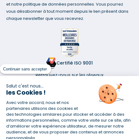
et notre politique de données personnelles. Vous pourrez
vous désabonner à tout moment depuis le lien présent dans
chaque newsletter que vous recevrez.
Certifié ISO 9001
Continuer sans accepter
Retrouvez-nous sur les réseaux
Salut c'est nous...
les Cookies !
Avec votre accord, nous et nos
partenaires utilisons des cookies et
(1) Taux fixe national hors assurance et selon votre profil
des technologies similaires pour stocker et accéder à des
informations personnelles, comme votre visite sur ce site, afin
(2) Économie de 65 % pour l'assurance d'un prêt amortissable de 330
457,23 € à 0,90 % sur 19,5 ans, accordé à un salarié non cadre assuré à
d’améliorer votre expérience utilisateur, de mesurer notre
100 % (décès, PTIA, IPP, ITT, IPP) âgé de 36 ans fumeur et une personne
audience, et de vous proposer des contenus et annonces
salariée non cadre assurée à 100 % (décès, PTIA, IPP, ITT, IPP) âgée de 35
personnalisés.