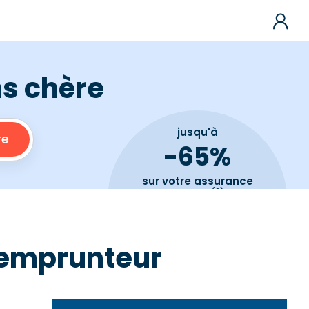
ns chère
jusqu'à
-65%
sur votre assurance
(2)
de prêt
e emprunteur