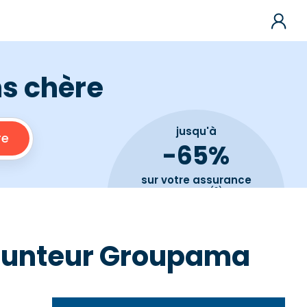
ns chère
jusqu'à
-65%
sur votre assurance
(2)
de prêt
prunteur Groupama