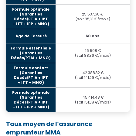
25 537,68 €
(soit 85,13 €/mois)
60 ans
26 508 €
(soit 88,36 €/mois)
42 388,32 €
(soit 141,29 €/mois)
45 414,48 €
(soit 151,38 €/mois)
Taux moyen de l’assurance
emprunteur MMA