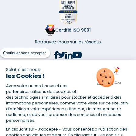
Certifié ISO 9001
Retrouvez-nous sur les réseaux
Continuer sans accepter
Salut c'est nous...
les Cookies !
(1) Taux fixe national hors assurance et selon votre profil
Avec votre accord, nous et nos
(2) Économie de 65 % pour l'assurance d'un prêt amortissable de 330
457,23 € à 0,90 % sur 19,5 ans, accordé à un salarié non cadre assuré à
partenaires utilisons des cookies et
100 % (décès, PTIA, IPP, ITT, IPP) âgé de 36 ans fumeur et une personne
des technologies similaires pour stocker et accéder à des
salariée non cadre assurée à 100 % (décès, PTIA, IPP, ITT, IPP) âgée de 35
informations personnelles, comme votre visite sur ce site, afin
ans et non-fumeur, tous deux sans risque médical connu. Au
d’améliorer votre expérience utilisateur, de mesurer notre
14/07/2019, coût de l'assurance proposée par la banque 179,08 €/mois
audience, et de vous proposer des contenus et annonces
en moyenne contre 64,60 €/mois en moyenne au 14/07/2022 avec
personnalisés.
Empruntis.com (TAEA : 0,44 %, coût total de l'assurance : 15 117,65 €).
En cliquant sur « J’accepte », vous consentez à l’utilisation des
(3) Taux minimum pour un crédit consommation d'un montant fixé entre
5 000 et 20 000 euros, selon profil et durée.
cookies analytiques et de suivi. En cliquant sur « Je choisis »,