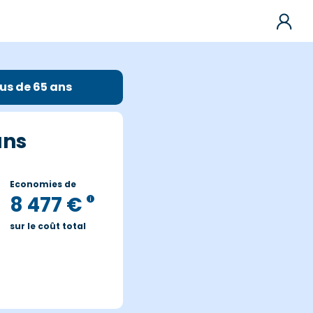
us de 65 ans
ans
Economies de
8 477 €
sur le coût total