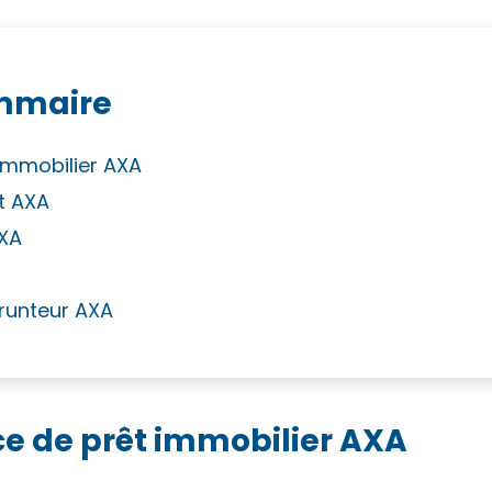
mmaire
immobilier AXA
êt AXA
AXA
prunteur AXA
ce de prêt immobilier AXA