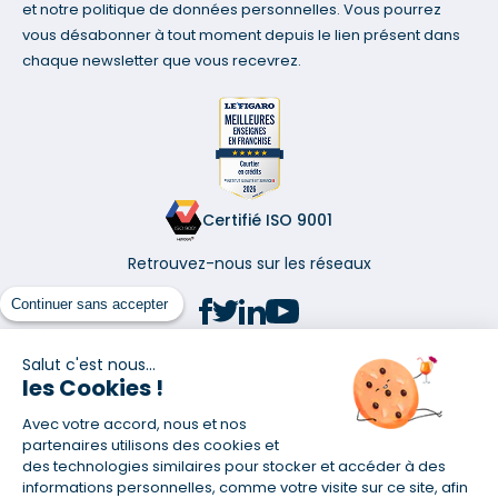
et notre politique de données personnelles. Vous pourrez
vous désabonner à tout moment depuis le lien présent dans
chaque newsletter que vous recevrez.
Certifié ISO 9001
Retrouvez-nous sur les réseaux
Continuer sans accepter
Salut c'est nous...
les Cookies !
(1) Taux fixe national hors assurance et selon votre profil
Avec votre accord, nous et nos
(2) Économie de 65 % pour l'assurance d'un prêt amortissable de 330
457,23 € à 0,90 % sur 19,5 ans, accordé à un salarié non cadre assuré à
partenaires utilisons des cookies et
100 % (décès, PTIA, IPP, ITT, IPP) âgé de 36 ans fumeur et une personne
des technologies similaires pour stocker et accéder à des
salariée non cadre assurée à 100 % (décès, PTIA, IPP, ITT, IPP) âgée de 35
informations personnelles, comme votre visite sur ce site, afin