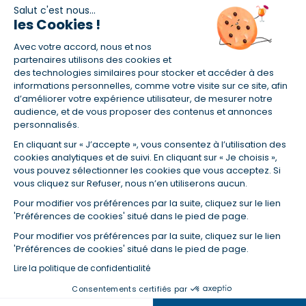
Salut c'est nous...
les Cookies !
(1) Taux fixe national hors assurance et selon votre profil
Avec votre accord, nous et nos
(2) Économie de 65 % pour l'assurance d'un prêt amortissable de 330
457,23 € à 0,90 % sur 19,5 ans, accordé à un salarié non cadre assuré à
partenaires utilisons des cookies et
100 % (décès, PTIA, IPP, ITT, IPP) âgé de 36 ans fumeur et une personne
des technologies similaires pour stocker et accéder à des
salariée non cadre assurée à 100 % (décès, PTIA, IPP, ITT, IPP) âgée de 35
informations personnelles, comme votre visite sur ce site, afin
ans et non-fumeur, tous deux sans risque médical connu. Au
d’améliorer votre expérience utilisateur, de mesurer notre
14/07/2019, coût de l'assurance proposée par la banque 179,08 €/mois
audience, et de vous proposer des contenus et annonces
en moyenne contre 64,60 €/mois en moyenne au 14/07/2022 avec
personnalisés.
Empruntis.com (TAEA : 0,44 %, coût total de l'assurance : 15 117,65 €).
En cliquant sur « J’accepte », vous consentez à l’utilisation des
(3) Taux minimum pour un crédit consommation d'un montant fixé entre
5 000 et 20 000 euros, selon profil et durée.
cookies analytiques et de suivi. En cliquant sur « Je choisis »,
vous pouvez sélectionner les cookies que vous acceptez. Si
(4) La diminution du montant des mensualités entraîne l'allongement
vous cliquez sur Refuser, nous n’en utiliserons aucun.
de la durée de remboursement ainsi que la hausse du coût total du
crédit.
Pour modifier vos préférences par la suite, cliquez sur le lien
(5) Banques de réseau, mutualistes, spécialisées, directions
'Préférences de cookies' situé dans le pied de page.
régionales, organismes de crédit selon votre profil et votre demande.
Mutuelles, compagnies et courtiers d'assurances. Selon votre profil et
Pour modifier vos préférences par la suite, cliquez sur le lien
votre demande.
'Préférences de cookies' situé dans le pied de page.
(6) Banques de réseau, mutualistes, spécialisées, directions
Lire la politique de confidentialité
régionales, organismes de crédit, selon votre profil et votre demande.
Consentements certifiés par