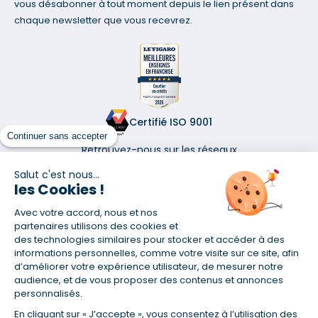
vous désabonner à tout moment depuis le lien présent dans
chaque newsletter que vous recevrez.
Certifié ISO 9001
Continuer sans accepter
Retrouvez-nous sur les réseaux
Salut c'est nous...
les Cookies !
Avec votre accord, nous et nos
partenaires utilisons des cookies et
(1) Taux fixe national hors assurance et selon votre profil
des technologies similaires pour stocker et accéder à des
informations personnelles, comme votre visite sur ce site, afin
(2) Économie de 65 % pour l'assurance d'un prêt amortissable de 330
457,23 € à 0,90 % sur 19,5 ans, accordé à un salarié non cadre assuré à
d’améliorer votre expérience utilisateur, de mesurer notre
100 % (décès, PTIA, IPP, ITT, IPP) âgé de 36 ans fumeur et une personne
audience, et de vous proposer des contenus et annonces
salariée non cadre assurée à 100 % (décès, PTIA, IPP, ITT, IPP) âgée de 35
personnalisés.
ans et non-fumeur, tous deux sans risque médical connu. Au
14/07/2019, coût de l'assurance proposée par la banque 179,08 €/mois
En cliquant sur « J’accepte », vous consentez à l’utilisation des