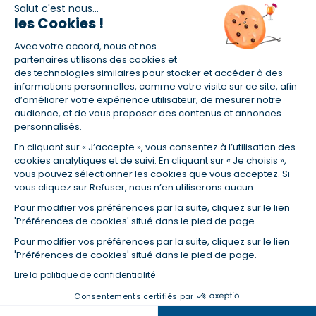
Salut c'est nous...
les Cookies !
(1) Taux fixe national hors assurance et selon votre profil
Avec votre accord, nous et nos
(2) Économie de 65 % pour l'assurance d'un prêt amortissable de 330
457,23 € à 0,90 % sur 19,5 ans, accordé à un salarié non cadre assuré à
partenaires utilisons des cookies et
100 % (décès, PTIA, IPP, ITT, IPP) âgé de 36 ans fumeur et une personne
des technologies similaires pour stocker et accéder à des
salariée non cadre assurée à 100 % (décès, PTIA, IPP, ITT, IPP) âgée de 35
informations personnelles, comme votre visite sur ce site, afin
ans et non-fumeur, tous deux sans risque médical connu. Au
d’améliorer votre expérience utilisateur, de mesurer notre
14/07/2019, coût de l'assurance proposée par la banque 179,08 €/mois
audience, et de vous proposer des contenus et annonces
en moyenne contre 64,60 €/mois en moyenne au 14/07/2022 avec
personnalisés.
Empruntis.com (TAEA : 0,44 %, coût total de l'assurance : 15 117,65 €).
En cliquant sur « J’accepte », vous consentez à l’utilisation des
(3) Taux minimum pour un crédit consommation d'un montant fixé entre
5 000 et 20 000 euros, selon profil et durée.
cookies analytiques et de suivi. En cliquant sur « Je choisis »,
vous pouvez sélectionner les cookies que vous acceptez. Si
(4) La diminution du montant des mensualités entraîne l'allongement
vous cliquez sur Refuser, nous n’en utiliserons aucun.
de la durée de remboursement ainsi que la hausse du coût total du
crédit.
Pour modifier vos préférences par la suite, cliquez sur le lien
(5) Banques de réseau, mutualistes, spécialisées, directions
'Préférences de cookies' situé dans le pied de page.
régionales, organismes de crédit selon votre profil et votre demande.
Mutuelles, compagnies et courtiers d'assurances. Selon votre profil et
Pour modifier vos préférences par la suite, cliquez sur le lien
votre demande.
'Préférences de cookies' situé dans le pied de page.
(6) Banques de réseau, mutualistes, spécialisées, directions
Lire la politique de confidentialité
régionales, organismes de crédit, selon votre profil et votre demande.
Consentements certifiés par
Dans la même catégorie