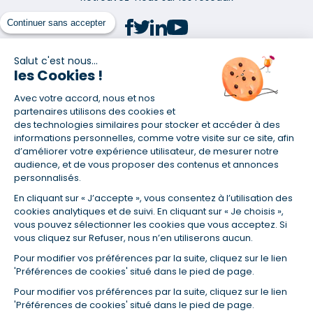
Continuer sans accepter
Salut c'est nous...
les Cookies !
(1) Taux fixe national hors assurance et selon votre profil
Avec votre accord, nous et nos
(2) Économie de 65 % pour l'assurance d'un prêt amortissable de 330
457,23 € à 0,90 % sur 19,5 ans, accordé à un salarié non cadre assuré à
partenaires utilisons des cookies et
100 % (décès, PTIA, IPP, ITT, IPP) âgé de 36 ans fumeur et une personne
des technologies similaires pour stocker et accéder à des
salariée non cadre assurée à 100 % (décès, PTIA, IPP, ITT, IPP) âgée de 35
informations personnelles, comme votre visite sur ce site, afin
ans et non-fumeur, tous deux sans risque médical connu. Au
d’améliorer votre expérience utilisateur, de mesurer notre
14/07/2019, coût de l'assurance proposée par la banque 179,08 €/mois
audience, et de vous proposer des contenus et annonces
en moyenne contre 64,60 €/mois en moyenne au 14/07/2022 avec
personnalisés.
Empruntis.com (TAEA : 0,44 %, coût total de l'assurance : 15 117,65 €).
En cliquant sur « J’accepte », vous consentez à l’utilisation des
(3) Taux minimum pour un crédit consommation d'un montant fixé entre
5 000 et 20 000 euros, selon profil et durée.
cookies analytiques et de suivi. En cliquant sur « Je choisis »,
vous pouvez sélectionner les cookies que vous acceptez. Si
(4) La diminution du montant des mensualités entraîne l'allongement
vous cliquez sur Refuser, nous n’en utiliserons aucun.
de la durée de remboursement ainsi que la hausse du coût total du
crédit.
Pour modifier vos préférences par la suite, cliquez sur le lien
(5) Banques de réseau, mutualistes, spécialisées, directions
'Préférences de cookies' situé dans le pied de page.
régionales, organismes de crédit selon votre profil et votre demande.
Mutuelles, compagnies et courtiers d'assurances. Selon votre profil et
Pour modifier vos préférences par la suite, cliquez sur le lien
votre demande.
'Préférences de cookies' situé dans le pied de page.