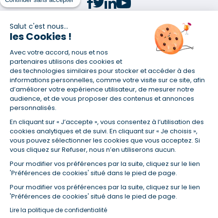
Salut c'est nous...
les Cookies !
(1) Taux fixe national hors assurance et selon votre profil
Avec votre accord, nous et nos
(2) Économie de 65 % pour l'assurance d'un prêt amortissable de 330
457,23 € à 0,90 % sur 19,5 ans, accordé à un salarié non cadre assuré à
partenaires utilisons des cookies et
100 % (décès, PTIA, IPP, ITT, IPP) âgé de 36 ans fumeur et une personne
des technologies similaires pour stocker et accéder à des
salariée non cadre assurée à 100 % (décès, PTIA, IPP, ITT, IPP) âgée de 35
informations personnelles, comme votre visite sur ce site, afin
ans et non-fumeur, tous deux sans risque médical connu. Au
d’améliorer votre expérience utilisateur, de mesurer notre
14/07/2019, coût de l'assurance proposée par la banque 179,08 €/mois
audience, et de vous proposer des contenus et annonces
en moyenne contre 64,60 €/mois en moyenne au 14/07/2022 avec
personnalisés.
Empruntis.com (TAEA : 0,44 %, coût total de l'assurance : 15 117,65 €).
En cliquant sur « J’accepte », vous consentez à l’utilisation des
(3) Taux minimum pour un crédit consommation d'un montant fixé entre
5 000 et 20 000 euros, selon profil et durée.
cookies analytiques et de suivi. En cliquant sur « Je choisis »,
vous pouvez sélectionner les cookies que vous acceptez. Si
(4) La diminution du montant des mensualités entraîne l'allongement
vous cliquez sur Refuser, nous n’en utiliserons aucun.
de la durée de remboursement ainsi que la hausse du coût total du
crédit.
Pour modifier vos préférences par la suite, cliquez sur le lien
(5) Banques de réseau, mutualistes, spécialisées, directions
'Préférences de cookies' situé dans le pied de page.
régionales, organismes de crédit selon votre profil et votre demande.
Mutuelles, compagnies et courtiers d'assurances. Selon votre profil et
Pour modifier vos préférences par la suite, cliquez sur le lien
votre demande.
'Préférences de cookies' situé dans le pied de page.
(6) Banques de réseau, mutualistes, spécialisées, directions
Lire la politique de confidentialité
régionales, organismes de crédit, selon votre profil et votre demande.