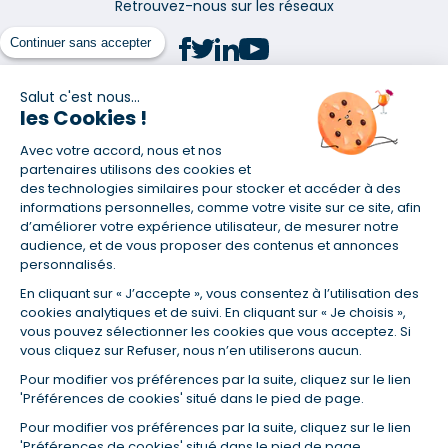
Retrouvez-nous sur les réseaux
Continuer sans accepter
Salut c'est nous...
les Cookies !
(1) Taux fixe national hors assurance et selon votre profil
Avec votre accord, nous et nos
(2) Économie de 65 % pour l'assurance d'un prêt amortissable de 330
457,23 € à 0,90 % sur 19,5 ans, accordé à un salarié non cadre assuré à
partenaires utilisons des cookies et
100 % (décès, PTIA, IPP, ITT, IPP) âgé de 36 ans fumeur et une personne
des technologies similaires pour stocker et accéder à des
salariée non cadre assurée à 100 % (décès, PTIA, IPP, ITT, IPP) âgée de 35
informations personnelles, comme votre visite sur ce site, afin
ans et non-fumeur, tous deux sans risque médical connu. Au
d’améliorer votre expérience utilisateur, de mesurer notre
14/07/2019, coût de l'assurance proposée par la banque 179,08 €/mois
audience, et de vous proposer des contenus et annonces
en moyenne contre 64,60 €/mois en moyenne au 14/07/2022 avec
personnalisés.
Empruntis.com (TAEA : 0,44 %, coût total de l'assurance : 15 117,65 €).
En cliquant sur « J’accepte », vous consentez à l’utilisation des
(3) Taux minimum pour un crédit consommation d'un montant fixé entre
5 000 et 20 000 euros, selon profil et durée.
cookies analytiques et de suivi. En cliquant sur « Je choisis »,
vous pouvez sélectionner les cookies que vous acceptez. Si
(4) La diminution du montant des mensualités entraîne l'allongement
vous cliquez sur Refuser, nous n’en utiliserons aucun.
de la durée de remboursement ainsi que la hausse du coût total du
crédit.
Pour modifier vos préférences par la suite, cliquez sur le lien
(5) Banques de réseau, mutualistes, spécialisées, directions
'Préférences de cookies' situé dans le pied de page.
régionales, organismes de crédit selon votre profil et votre demande.
Mutuelles, compagnies et courtiers d'assurances. Selon votre profil et
Pour modifier vos préférences par la suite, cliquez sur le lien
votre demande.
'Préférences de cookies' situé dans le pied de page.