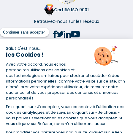
Certifié ISO 9001
Retrouvez-nous sur les réseaux
Continuer sans accepter
Salut c'est nous...
les Cookies !
(1) Taux fixe national hors assurance et selon votre profil
Avec votre accord, nous et nos
(2) Économie de 65 % pour l'assurance d'un prêt amortissable de 330
457,23 € à 0,90 % sur 19,5 ans, accordé à un salarié non cadre assuré à
partenaires utilisons des cookies et
100 % (décès, PTIA, IPP, ITT, IPP) âgé de 36 ans fumeur et une personne
des technologies similaires pour stocker et accéder à des
salariée non cadre assurée à 100 % (décès, PTIA, IPP, ITT, IPP) âgée de 35
informations personnelles, comme votre visite sur ce site, afin
ans et non-fumeur, tous deux sans risque médical connu. Au
d’améliorer votre expérience utilisateur, de mesurer notre
14/07/2019, coût de l'assurance proposée par la banque 179,08 €/mois
audience, et de vous proposer des contenus et annonces
en moyenne contre 64,60 €/mois en moyenne au 14/07/2022 avec
personnalisés.
Empruntis.com (TAEA : 0,44 %, coût total de l'assurance : 15 117,65 €).
En cliquant sur « J’accepte », vous consentez à l’utilisation des
(3) Taux minimum pour un crédit consommation d'un montant fixé entre
5 000 et 20 000 euros, selon profil et durée.
cookies analytiques et de suivi. En cliquant sur « Je choisis »,
vous pouvez sélectionner les cookies que vous acceptez. Si
(4) La diminution du montant des mensualités entraîne l'allongement
vous cliquez sur Refuser, nous n’en utiliserons aucun.
de la durée de remboursement ainsi que la hausse du coût total du
crédit.
Pour modifier vos préférences par la suite, cliquez sur le lien