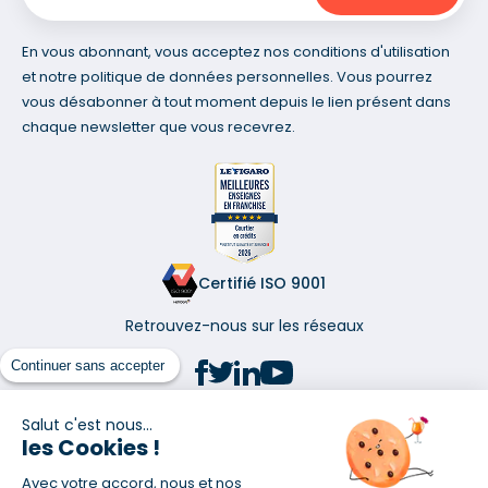
En vous abonnant, vous acceptez nos conditions d'utilisation
et notre politique de données personnelles. Vous pourrez
vous désabonner à tout moment depuis le lien présent dans
chaque newsletter que vous recevrez.
Certifié ISO 9001
Retrouvez-nous sur les réseaux
Continuer sans accepter
Salut c'est nous...
les Cookies !
(1) Taux fixe national hors assurance et selon votre profil
Avec votre accord, nous et nos
(2) Économie de 65 % pour l'assurance d'un prêt amortissable de 330