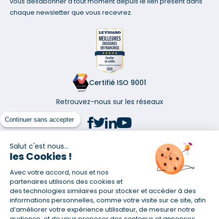
vous désabonner à tout moment depuis le lien présent dans
chaque newsletter que vous recevrez.
Certifié ISO 9001
Retrouvez-nous sur les réseaux
Continuer sans accepter
Salut c'est nous...
les Cookies !
(1) Taux fixe national hors assurance et selon votre profil
Avec votre accord, nous et nos
(2) Économie de 65 % pour l'assurance d'un prêt amortissable de 330
457,23 € à 0,90 % sur 19,5 ans, accordé à un salarié non cadre assuré à
partenaires utilisons des cookies et
100 % (décès, PTIA, IPP, ITT, IPP) âgé de 36 ans fumeur et une personne
des technologies similaires pour stocker et accéder à des
salariée non cadre assurée à 100 % (décès, PTIA, IPP, ITT, IPP) âgée de 35
informations personnelles, comme votre visite sur ce site, afin
ans et non-fumeur, tous deux sans risque médical connu. Au
d’améliorer votre expérience utilisateur, de mesurer notre
14/07/2019, coût de l'assurance proposée par la banque 179,08 €/mois
audience, et de vous proposer des contenus et annonces