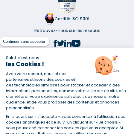
Certifié ISO 9001
Retrouvez-nous sur les réseaux
Continuer sans accepter
Salut c'est nous...
les Cookies !
(1) Taux fixe national hors assurance et selon votre profil
Avec votre accord, nous et nos
(2) Économie de 65 % pour l'assurance d'un prêt amortissable de 330
457,23 € à 0,90 % sur 19,5 ans, accordé à un salarié non cadre assuré à
partenaires utilisons des cookies et
100 % (décès, PTIA, IPP, ITT, IPP) âgé de 36 ans fumeur et une personne
des technologies similaires pour stocker et accéder à des
salariée non cadre assurée à 100 % (décès, PTIA, IPP, ITT, IPP) âgée de 35
informations personnelles, comme votre visite sur ce site, afin
ans et non-fumeur, tous deux sans risque médical connu. Au
d’améliorer votre expérience utilisateur, de mesurer notre
14/07/2019, coût de l'assurance proposée par la banque 179,08 €/mois
audience, et de vous proposer des contenus et annonces
en moyenne contre 64,60 €/mois en moyenne au 14/07/2022 avec
personnalisés.
Empruntis.com (TAEA : 0,44 %, coût total de l'assurance : 15 117,65 €).
En cliquant sur « J’accepte », vous consentez à l’utilisation des
(3) Taux minimum pour un crédit consommation d'un montant fixé entre
5 000 et 20 000 euros, selon profil et durée.
cookies analytiques et de suivi. En cliquant sur « Je choisis »,
vous pouvez sélectionner les cookies que vous acceptez. Si
(4) La diminution du montant des mensualités entraîne l'allongement
vous cliquez sur Refuser, nous n’en utiliserons aucun.
de la durée de remboursement ainsi que la hausse du coût total du