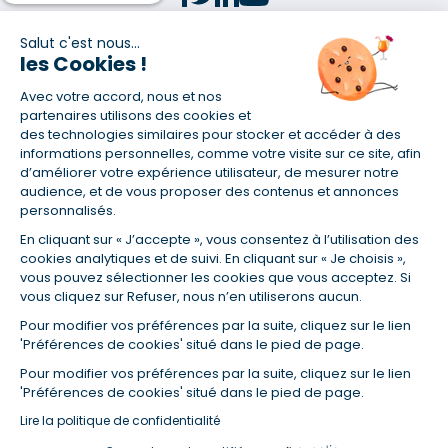
Salut c'est nous...
les Cookies !
(1) Taux fixe national hors assurance et selon votre profil
Avec votre accord, nous et nos
(2) Économie de 65 % pour l'assurance d'un prêt amortissable de 330
457,23 € à 0,90 % sur 19,5 ans, accordé à un salarié non cadre assuré à
partenaires utilisons des cookies et
100 % (décès, PTIA, IPP, ITT, IPP) âgé de 36 ans fumeur et une personne
des technologies similaires pour stocker et accéder à des
salariée non cadre assurée à 100 % (décès, PTIA, IPP, ITT, IPP) âgée de 35
informations personnelles, comme votre visite sur ce site, afin
ans et non-fumeur, tous deux sans risque médical connu. Au
d’améliorer votre expérience utilisateur, de mesurer notre
14/07/2019, coût de l'assurance proposée par la banque 179,08 €/mois
audience, et de vous proposer des contenus et annonces
en moyenne contre 64,60 €/mois en moyenne au 14/07/2022 avec
personnalisés.
Empruntis.com (TAEA : 0,44 %, coût total de l'assurance : 15 117,65 €).
En cliquant sur « J’accepte », vous consentez à l’utilisation des
(3) Taux minimum pour un crédit consommation d'un montant fixé entre
5 000 et 20 000 euros, selon profil et durée.
cookies analytiques et de suivi. En cliquant sur « Je choisis »,
vous pouvez sélectionner les cookies que vous acceptez. Si
(4) La diminution du montant des mensualités entraîne l'allongement
vous cliquez sur Refuser, nous n’en utiliserons aucun.
de la durée de remboursement ainsi que la hausse du coût total du
crédit.
Pour modifier vos préférences par la suite, cliquez sur le lien
(5) Banques de réseau, mutualistes, spécialisées, directions
'Préférences de cookies' situé dans le pied de page.
régionales, organismes de crédit selon votre profil et votre demande.
Mutuelles, compagnies et courtiers d'assurances. Selon votre profil et
Pour modifier vos préférences par la suite, cliquez sur le lien
votre demande.
'Préférences de cookies' situé dans le pied de page.
(6) Banques de réseau, mutualistes, spécialisées, directions
Lire la politique de confidentialité
régionales, organismes de crédit, selon votre profil et votre demande.