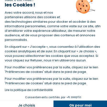
les Cookies !
(1) Taux fixe national hors assurance et selon votre profil
Avec votre accord, nous et nos
(2) Économie de 65 % pour l'assurance d'un prêt amortissable de 330
457,23 € à 0,90 % sur 19,5 ans, accordé à un salarié non cadre assuré à
partenaires utilisons des cookies et
100 % (décès, PTIA, IPP, ITT, IPP) âgé de 36 ans fumeur et une personne
des technologies similaires pour stocker et accéder à des
salariée non cadre assurée à 100 % (décès, PTIA, IPP, ITT, IPP) âgée de 35
informations personnelles, comme votre visite sur ce site, afin
ans et non-fumeur, tous deux sans risque médical connu. Au
d’améliorer votre expérience utilisateur, de mesurer notre
14/07/2019, coût de l'assurance proposée par la banque 179,08 €/mois
audience, et de vous proposer des contenus et annonces
en moyenne contre 64,60 €/mois en moyenne au 14/07/2022 avec
personnalisés.
Empruntis.com (TAEA : 0,44 %, coût total de l'assurance : 15 117,65 €).
En cliquant sur « J’accepte », vous consentez à l’utilisation des
(3) Taux minimum pour un crédit consommation d'un montant fixé entre
5 000 et 20 000 euros, selon profil et durée.
cookies analytiques et de suivi. En cliquant sur « Je choisis »,
vous pouvez sélectionner les cookies que vous acceptez. Si
(4) La diminution du montant des mensualités entraîne l'allongement
vous cliquez sur Refuser, nous n’en utiliserons aucun.
de la durée de remboursement ainsi que la hausse du coût total du
crédit.
Pour modifier vos préférences par la suite, cliquez sur le lien
(5) Banques de réseau, mutualistes, spécialisées, directions
'Préférences de cookies' situé dans le pied de page.
régionales, organismes de crédit selon votre profil et votre demande.
Mutuelles, compagnies et courtiers d'assurances. Selon votre profil et
Pour modifier vos préférences par la suite, cliquez sur le lien
votre demande.
'Préférences de cookies' situé dans le pied de page.
(6) Banques de réseau, mutualistes, spécialisées, directions
Lire la politique de confidentialité
régionales, organismes de crédit, selon votre profil et votre demande.
Consentements certifiés par
Taux et tendances à suivre
Je choisis
Ok pour moi
© Empruntis 2026