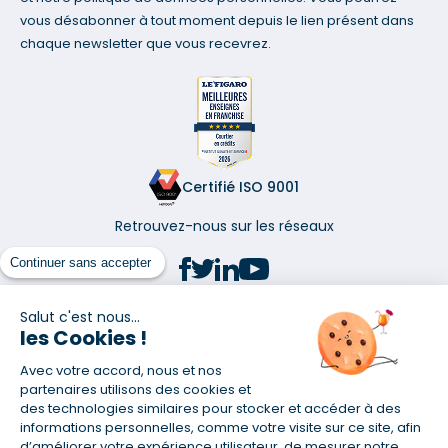
vous désabonner à tout moment depuis le lien présent dans
chaque newsletter que vous recevrez.
Certifié ISO 9001
Retrouvez-nous sur les réseaux
Continuer sans accepter
Salut c'est nous...
les Cookies !
(1) Taux fixe national hors assurance et selon votre profil
Avec votre accord, nous et nos
(2) Économie de 65 % pour l'assurance d'un prêt amortissable de 330
457,23 € à 0,90 % sur 19,5 ans, accordé à un salarié non cadre assuré à
partenaires utilisons des cookies et
100 % (décès, PTIA, IPP, ITT, IPP) âgé de 36 ans fumeur et une personne
des technologies similaires pour stocker et accéder à des
salariée non cadre assurée à 100 % (décès, PTIA, IPP, ITT, IPP) âgée de 35
informations personnelles, comme votre visite sur ce site, afin
ans et non-fumeur, tous deux sans risque médical connu. Au
d’améliorer votre expérience utilisateur, de mesurer notre