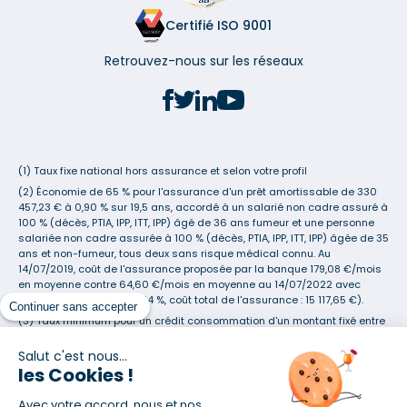
Certifié ISO 9001
Retrouvez-nous sur les réseaux
(1) Taux fixe national hors assurance et selon votre profil
(2) Économie de 65 % pour l'assurance d'un prêt amortissable de 330
457,23 € à 0,90 % sur 19,5 ans, accordé à un salarié non cadre assuré à
100 % (décès, PTIA, IPP, ITT, IPP) âgé de 36 ans fumeur et une personne
salariée non cadre assurée à 100 % (décès, PTIA, IPP, ITT, IPP) âgée de 35
ans et non-fumeur, tous deux sans risque médical connu. Au
14/07/2019, coût de l'assurance proposée par la banque 179,08 €/mois
en moyenne contre 64,60 €/mois en moyenne au 14/07/2022 avec
Empruntis.com (TAEA : 0,44 %, coût total de l'assurance : 15 117,65 €).
Continuer sans accepter
(3) Taux minimum pour un crédit consommation d'un montant fixé entre
5 000 et 20 000 euros, selon profil et durée.
Salut c'est nous...
(4) La diminution du montant des mensualités entraîne l'allongement
les Cookies !
de la durée de remboursement ainsi que la hausse du coût total du
crédit.
Avec votre accord, nous et nos