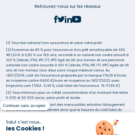
Retrouvez-nous sur les réseaux
(1) Taux fixe national hors assurance et selon votre profil
(2) Économie de 65 % pour l'assurance d'un prêt amortissable de 330
457,23 € à 0,90 % sur 19,5 ans, accordé à un salarié non cadre assuré à
100 % (décès, PTIA, IPP, ITT, IPP) âgé de 36 ans fumeur et une personne
salariée non cadre assurée à 100 % (décès, PTIA, IPP, ITT, IPP) âgée de 35
ans et non-fumeur, tous deux sans risque médical connu. Au
14/07/2019, coût de l'assurance proposée par la banque 179,08 €/mois
en moyenne contre 64,60 €/mois en moyenne au 14/07/2022 avec
Empruntis.com (TAEA : 0,44 %, coût total de l'assurance : 15 117,65 €).
(3) Taux minimum pour un crédit consommation d'un montant fixé entre
5 000 et 20 000 euros, selon profil et durée.
(4) La diminution du montant des mensualités entraîne l'allongement
Continuer sans accepter
de la durée de remboursement ainsi que la hausse du coût total du
crédit.
Salut c'est nous...
(5) Banques de réseau, mutualistes, spécialisées, directions
les Cookies !
régionales, organismes de crédit selon votre profil et votre demande.
Mutuelles, compagnies et courtiers d'assurances. Selon votre profil et