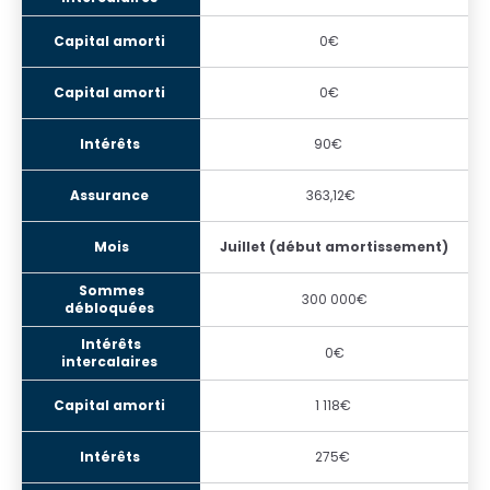
0€
0€
90€
363,12€
Juillet (début amortissement)
300 000€
0€
1 118€
275€