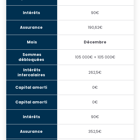
90€
190,62€
Décembre
105 000€ + 105 000€
262,5€
0€
0€
90€
352,5€