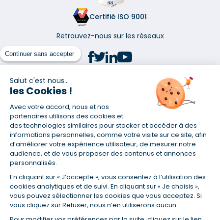
Certifié ISO 9001
Retrouvez-nous sur les réseaux
Continuer sans accepter
Salut c'est nous...
les Cookies !
(1) Taux fixe national hors assurance et selon votre profil
Avec votre accord, nous et nos
(2) Économie de 65 % pour l'assurance d'un prêt amortissable de 330
457,23 € à 0,90 % sur 19,5 ans, accordé à un salarié non cadre assuré à
partenaires utilisons des cookies et
100 % (décès, PTIA, IPP, ITT, IPP) âgé de 36 ans fumeur et une personne
des technologies similaires pour stocker et accéder à des
salariée non cadre assurée à 100 % (décès, PTIA, IPP, ITT, IPP) âgée de 35
informations personnelles, comme votre visite sur ce site, afin
ans et non-fumeur, tous deux sans risque médical connu. Au
d’améliorer votre expérience utilisateur, de mesurer notre
14/07/2019, coût de l'assurance proposée par la banque 179,08 €/mois
audience, et de vous proposer des contenus et annonces
en moyenne contre 64,60 €/mois en moyenne au 14/07/2022 avec
personnalisés.
Empruntis.com (TAEA : 0,44 %, coût total de l'assurance : 15 117,65 €).
En cliquant sur « J’accepte », vous consentez à l’utilisation des
(3) Taux minimum pour un crédit consommation d'un montant fixé entre
5 000 et 20 000 euros, selon profil et durée.
cookies analytiques et de suivi. En cliquant sur « Je choisis »,
vous pouvez sélectionner les cookies que vous acceptez. Si
(4) La diminution du montant des mensualités entraîne l'allongement
vous cliquez sur Refuser, nous n’en utiliserons aucun.
de la durée de remboursement ainsi que la hausse du coût total du
crédit.
Pour modifier vos préférences par la suite, cliquez sur le lien