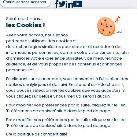
Continuer sans accepter
Salut c'est nous...
les Cookies !
(1) Taux fixe national hors assurance et selon votre profil
Avec votre accord, nous et nos
(2) Économie de 65 % pour l'assurance d'un prêt amortissable de 330
457,23 € à 0,90 % sur 19,5 ans, accordé à un salarié non cadre assuré à
partenaires utilisons des cookies et
100 % (décès, PTIA, IPP, ITT, IPP) âgé de 36 ans fumeur et une personne
des technologies similaires pour stocker et accéder à des
salariée non cadre assurée à 100 % (décès, PTIA, IPP, ITT, IPP) âgée de 35
informations personnelles, comme votre visite sur ce site, afin
ans et non-fumeur, tous deux sans risque médical connu. Au
d’améliorer votre expérience utilisateur, de mesurer notre
14/07/2019, coût de l'assurance proposée par la banque 179,08 €/mois
audience, et de vous proposer des contenus et annonces
en moyenne contre 64,60 €/mois en moyenne au 14/07/2022 avec
personnalisés.
Empruntis.com (TAEA : 0,44 %, coût total de l'assurance : 15 117,65 €).
En cliquant sur « J’accepte », vous consentez à l’utilisation des
(3) Taux minimum pour un crédit consommation d'un montant fixé entre
5 000 et 20 000 euros, selon profil et durée.
cookies analytiques et de suivi. En cliquant sur « Je choisis »,
vous pouvez sélectionner les cookies que vous acceptez. Si
(4) La diminution du montant des mensualités entraîne l'allongement
vous cliquez sur Refuser, nous n’en utiliserons aucun.
de la durée de remboursement ainsi que la hausse du coût total du
crédit.
Pour modifier vos préférences par la suite, cliquez sur le lien
(5) Banques de réseau, mutualistes, spécialisées, directions
'Préférences de cookies' situé dans le pied de page.
régionales, organismes de crédit selon votre profil et votre demande.
Mutuelles, compagnies et courtiers d'assurances. Selon votre profil et
Pour modifier vos préférences par la suite, cliquez sur le lien
votre demande.
'Préférences de cookies' situé dans le pied de page.
(6) Banques de réseau, mutualistes, spécialisées, directions
Lire la politique de confidentialité
régionales, organismes de crédit, selon votre profil et votre demande.