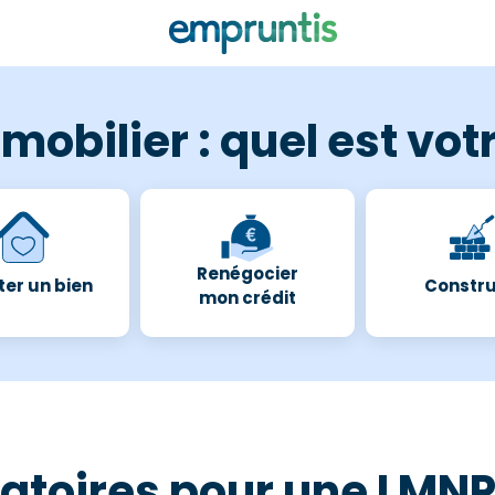
mobilier : quel est votr
Renégocier
er un bien
Constru
mon crédit
atoires pour une LMNP :