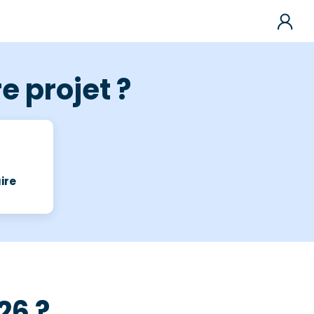
e projet ?
ire
26 ?