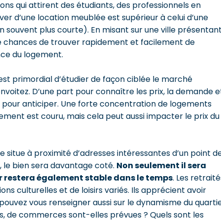
ns qui attirent des étudiants, des professionnels en
-over d’une location meublée est supérieur à celui d’une
en souvent plus courte). En misant sur une ville présentan
de chances de trouver rapidement et facilement de
ance du logement.
l est primordial d’étudier de façon ciblée le marché
convoitez. D’une part pour connaître les prix, la demande e
art pour anticiper. Une forte concentration de logements
ment est couru, mais cela peut aussi impacter le prix du
 se situe à proximité d’adresses intéressantes d’un point d
, le bien sera davantage coté.
Non seulement il sera
ur restera également stable dans le temps
. Les retraité
 culturelles et de loisirs variés. Ils apprécient avoir
 pouvez vous renseigner aussi sur le dynamisme du quartie
s, de commerces sont-elles prévues ? Quels sont les