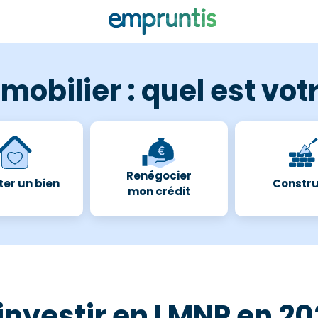
mobilier : quel est votr
Renégocier
er un bien
Constru
mon crédit
investir en LMNP en 20