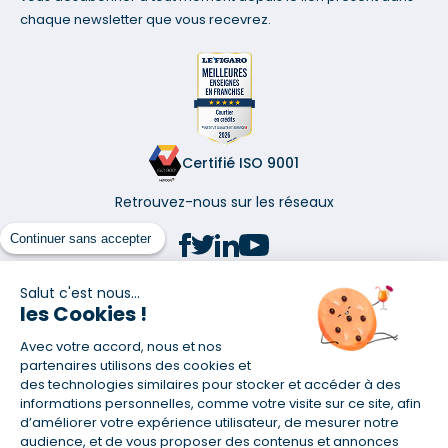
chaque newsletter que vous recevrez.
Certifié ISO 9001
Retrouvez-nous sur les réseaux
Continuer sans accepter
Salut c'est nous...
les Cookies !
(1) Taux fixe national hors assurance et selon votre profil
Avec votre accord, nous et nos
(2) Économie de 65 % pour l'assurance d'un prêt amortissable de 330
457,23 € à 0,90 % sur 19,5 ans, accordé à un salarié non cadre assuré à
partenaires utilisons des cookies et
100 % (décès, PTIA, IPP, ITT, IPP) âgé de 36 ans fumeur et une personne
des technologies similaires pour stocker et accéder à des
salariée non cadre assurée à 100 % (décès, PTIA, IPP, ITT, IPP) âgée de 35
informations personnelles, comme votre visite sur ce site, afin
ans et non-fumeur, tous deux sans risque médical connu. Au
d’améliorer votre expérience utilisateur, de mesurer notre
14/07/2019, coût de l'assurance proposée par la banque 179,08 €/mois
audience, et de vous proposer des contenus et annonces
en moyenne contre 64,60 €/mois en moyenne au 14/07/2022 avec