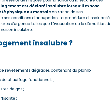
présente des risques pour la santé ou la sécurité des
 logement est déclaré insalubre lorsqu’il expose
anté physique ou mentale
en raison de ses
 de ses conditions d’occupation. La procédure d’insalubrité
ures d'urgence telles que l'évacuation ou la démolition d
maison insalubre.
 logement insalubre ?
e, de revêtements dégradés contenant du plomb ;
 de chauffage fonctionnels ;
ites de gaz ;
ffisante ;