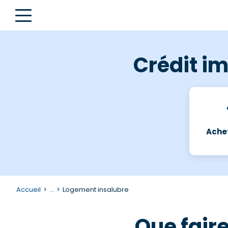
Crédit im
Achet
Accueil
...
Logement insalubre
Que faire