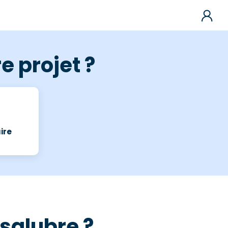
e projet ?
ire
nsalubre ?