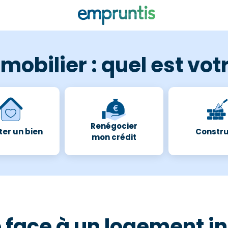
mobilier : quel est votr
Renégocier
er un bien
Constru
mon crédit
 face à un logement i