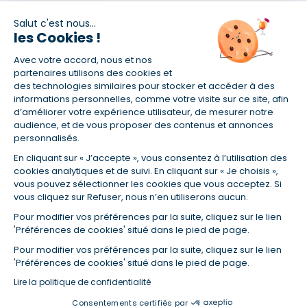
Salut c'est nous...
les Cookies !
(1) Taux fixe national hors assurance et selon votre profil
Avec votre accord, nous et nos
(2) Économie de 65 % pour l'assurance d'un prêt amortissable de 330
457,23 € à 0,90 % sur 19,5 ans, accordé à un salarié non cadre assuré à
partenaires utilisons des cookies et
100 % (décès, PTIA, IPP, ITT, IPP) âgé de 36 ans fumeur et une personne
des technologies similaires pour stocker et accéder à des
salariée non cadre assurée à 100 % (décès, PTIA, IPP, ITT, IPP) âgée de 35
informations personnelles, comme votre visite sur ce site, afin
ans et non-fumeur, tous deux sans risque médical connu. Au
d’améliorer votre expérience utilisateur, de mesurer notre
14/07/2019, coût de l'assurance proposée par la banque 179,08 €/mois
audience, et de vous proposer des contenus et annonces
en moyenne contre 64,60 €/mois en moyenne au 14/07/2022 avec
personnalisés.
Empruntis.com (TAEA : 0,44 %, coût total de l'assurance : 15 117,65 €).
En cliquant sur « J’accepte », vous consentez à l’utilisation des
(3) Taux minimum pour un crédit consommation d'un montant fixé entre
5 000 et 20 000 euros, selon profil et durée.
cookies analytiques et de suivi. En cliquant sur « Je choisis »,
vous pouvez sélectionner les cookies que vous acceptez. Si
(4) La diminution du montant des mensualités entraîne l'allongement
vous cliquez sur Refuser, nous n’en utiliserons aucun.
de la durée de remboursement ainsi que la hausse du coût total du
crédit.
Pour modifier vos préférences par la suite, cliquez sur le lien
(5) Banques de réseau, mutualistes, spécialisées, directions
'Préférences de cookies' situé dans le pied de page.
régionales, organismes de crédit selon votre profil et votre demande.
Mutuelles, compagnies et courtiers d'assurances. Selon votre profil et
Pour modifier vos préférences par la suite, cliquez sur le lien
votre demande.
'Préférences de cookies' situé dans le pied de page.
(6) Banques de réseau, mutualistes, spécialisées, directions
Lire la politique de confidentialité
régionales, organismes de crédit, selon votre profil et votre demande.
Consentements certifiés par