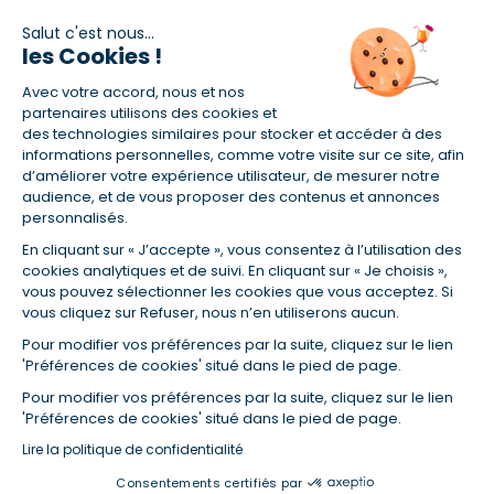
Salut c'est nous...
les Cookies !
(1) Taux fixe national hors assurance et selon votre profil
Avec votre accord, nous et nos
(2) Économie de 65 % pour l'assurance d'un prêt amortissable de 330
457,23 € à 0,90 % sur 19,5 ans, accordé à un salarié non cadre assuré à
partenaires utilisons des cookies et
100 % (décès, PTIA, IPP, ITT, IPP) âgé de 36 ans fumeur et une personne
des technologies similaires pour stocker et accéder à des
salariée non cadre assurée à 100 % (décès, PTIA, IPP, ITT, IPP) âgée de 35
informations personnelles, comme votre visite sur ce site, afin
ans et non-fumeur, tous deux sans risque médical connu. Au
d’améliorer votre expérience utilisateur, de mesurer notre
14/07/2019, coût de l'assurance proposée par la banque 179,08 €/mois
audience, et de vous proposer des contenus et annonces
en moyenne contre 64,60 €/mois en moyenne au 14/07/2022 avec
personnalisés.
Empruntis.com (TAEA : 0,44 %, coût total de l'assurance : 15 117,65 €).
En cliquant sur « J’accepte », vous consentez à l’utilisation des
(3) Taux minimum pour un crédit consommation d'un montant fixé entre
5 000 et 20 000 euros, selon profil et durée.
cookies analytiques et de suivi. En cliquant sur « Je choisis »,
vous pouvez sélectionner les cookies que vous acceptez. Si
(4) La diminution du montant des mensualités entraîne l'allongement
vous cliquez sur Refuser, nous n’en utiliserons aucun.
de la durée de remboursement ainsi que la hausse du coût total du
crédit.
Pour modifier vos préférences par la suite, cliquez sur le lien
(5) Banques de réseau, mutualistes, spécialisées, directions
'Préférences de cookies' situé dans le pied de page.
régionales, organismes de crédit selon votre profil et votre demande.
Mutuelles, compagnies et courtiers d'assurances. Selon votre profil et
Pour modifier vos préférences par la suite, cliquez sur le lien
votre demande.
'Préférences de cookies' situé dans le pied de page.
(6) Banques de réseau, mutualistes, spécialisées, directions
Lire la politique de confidentialité
régionales, organismes de crédit, selon votre profil et votre demande.
Consentements certifiés par