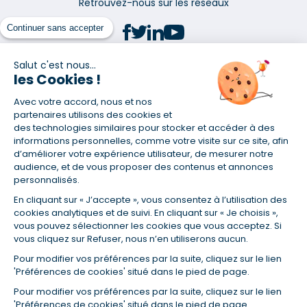
Retrouvez-nous sur les réseaux
Continuer sans accepter
Salut c'est nous...
les Cookies !
(1) Taux fixe national hors assurance et selon votre profil
Avec votre accord, nous et nos
(2) Économie de 65 % pour l'assurance d'un prêt amortissable de 330
457,23 € à 0,90 % sur 19,5 ans, accordé à un salarié non cadre assuré à
partenaires utilisons des cookies et
100 % (décès, PTIA, IPP, ITT, IPP) âgé de 36 ans fumeur et une personne
des technologies similaires pour stocker et accéder à des
salariée non cadre assurée à 100 % (décès, PTIA, IPP, ITT, IPP) âgée de 35
informations personnelles, comme votre visite sur ce site, afin
ans et non-fumeur, tous deux sans risque médical connu. Au
d’améliorer votre expérience utilisateur, de mesurer notre
14/07/2019, coût de l'assurance proposée par la banque 179,08 €/mois
audience, et de vous proposer des contenus et annonces
en moyenne contre 64,60 €/mois en moyenne au 14/07/2022 avec
personnalisés.
Empruntis.com (TAEA : 0,44 %, coût total de l'assurance : 15 117,65 €).
En cliquant sur « J’accepte », vous consentez à l’utilisation des
(3) Taux minimum pour un crédit consommation d'un montant fixé entre
5 000 et 20 000 euros, selon profil et durée.
cookies analytiques et de suivi. En cliquant sur « Je choisis »,
vous pouvez sélectionner les cookies que vous acceptez. Si
(4) La diminution du montant des mensualités entraîne l'allongement
vous cliquez sur Refuser, nous n’en utiliserons aucun.
de la durée de remboursement ainsi que la hausse du coût total du
crédit.
Pour modifier vos préférences par la suite, cliquez sur le lien
(5) Banques de réseau, mutualistes, spécialisées, directions
'Préférences de cookies' situé dans le pied de page.
régionales, organismes de crédit selon votre profil et votre demande.
Mutuelles, compagnies et courtiers d'assurances. Selon votre profil et
Pour modifier vos préférences par la suite, cliquez sur le lien
votre demande.
'Préférences de cookies' situé dans le pied de page.