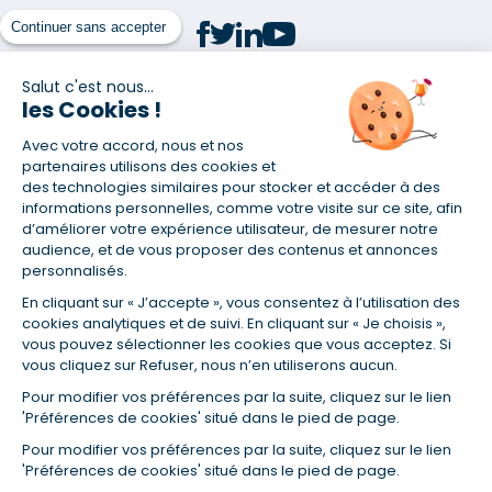
Continuer sans accepter
Salut c'est nous...
les Cookies !
(1) Taux fixe national hors assurance et selon votre profil
Avec votre accord, nous et nos
(2) Économie de 65 % pour l'assurance d'un prêt amortissable de 330
457,23 € à 0,90 % sur 19,5 ans, accordé à un salarié non cadre assuré à
partenaires utilisons des cookies et
100 % (décès, PTIA, IPP, ITT, IPP) âgé de 36 ans fumeur et une personne
des technologies similaires pour stocker et accéder à des
salariée non cadre assurée à 100 % (décès, PTIA, IPP, ITT, IPP) âgée de 35
informations personnelles, comme votre visite sur ce site, afin
ans et non-fumeur, tous deux sans risque médical connu. Au
d’améliorer votre expérience utilisateur, de mesurer notre
14/07/2019, coût de l'assurance proposée par la banque 179,08 €/mois
audience, et de vous proposer des contenus et annonces
en moyenne contre 64,60 €/mois en moyenne au 14/07/2022 avec
personnalisés.
Empruntis.com (TAEA : 0,44 %, coût total de l'assurance : 15 117,65 €).
En cliquant sur « J’accepte », vous consentez à l’utilisation des
(3) Taux minimum pour un crédit consommation d'un montant fixé entre
5 000 et 20 000 euros, selon profil et durée.
cookies analytiques et de suivi. En cliquant sur « Je choisis »,
vous pouvez sélectionner les cookies que vous acceptez. Si
(4) La diminution du montant des mensualités entraîne l'allongement
vous cliquez sur Refuser, nous n’en utiliserons aucun.
de la durée de remboursement ainsi que la hausse du coût total du
crédit.
Pour modifier vos préférences par la suite, cliquez sur le lien
(5) Banques de réseau, mutualistes, spécialisées, directions
'Préférences de cookies' situé dans le pied de page.
régionales, organismes de crédit selon votre profil et votre demande.
Mutuelles, compagnies et courtiers d'assurances. Selon votre profil et
Pour modifier vos préférences par la suite, cliquez sur le lien
votre demande.
'Préférences de cookies' situé dans le pied de page.
(6) Banques de réseau, mutualistes, spécialisées, directions