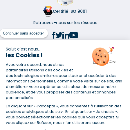
Certifié ISO 9001
Retrouvez-nous sur les réseaux
Continuer sans accepter
Salut c'est nous...
les Cookies !
(1) Taux fixe national hors assurance et selon votre profil
Avec votre accord, nous et nos
(2) Économie de 65 % pour l'assurance d'un prêt amortissable de 330
457,23 € à 0,90 % sur 19,5 ans, accordé à un salarié non cadre assuré à
partenaires utilisons des cookies et
100 % (décès, PTIA, IPP, ITT, IPP) âgé de 36 ans fumeur et une personne
des technologies similaires pour stocker et accéder à des
salariée non cadre assurée à 100 % (décès, PTIA, IPP, ITT, IPP) âgée de 35
informations personnelles, comme votre visite sur ce site, afin
ans et non-fumeur, tous deux sans risque médical connu. Au
d’améliorer votre expérience utilisateur, de mesurer notre
14/07/2019, coût de l'assurance proposée par la banque 179,08 €/mois
audience, et de vous proposer des contenus et annonces
en moyenne contre 64,60 €/mois en moyenne au 14/07/2022 avec
personnalisés.
Empruntis.com (TAEA : 0,44 %, coût total de l'assurance : 15 117,65 €).
En cliquant sur « J’accepte », vous consentez à l’utilisation des
(3) Taux minimum pour un crédit consommation d'un montant fixé entre
5 000 et 20 000 euros, selon profil et durée.
cookies analytiques et de suivi. En cliquant sur « Je choisis »,
vous pouvez sélectionner les cookies que vous acceptez. Si
(4) La diminution du montant des mensualités entraîne l'allongement
vous cliquez sur Refuser, nous n’en utiliserons aucun.
de la durée de remboursement ainsi que la hausse du coût total du
crédit.