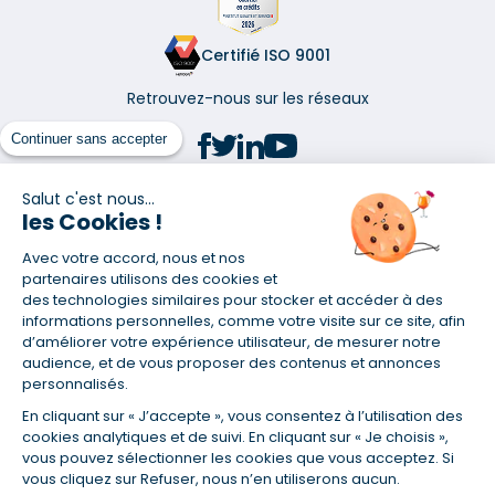
Certifié ISO 9001
Retrouvez-nous sur les réseaux
Continuer sans accepter
Salut c'est nous...
les Cookies !
(1) Taux fixe national hors assurance et selon votre profil
Avec votre accord, nous et nos
(2) Économie de 65 % pour l'assurance d'un prêt amortissable de 330
457,23 € à 0,90 % sur 19,5 ans, accordé à un salarié non cadre assuré à
partenaires utilisons des cookies et
100 % (décès, PTIA, IPP, ITT, IPP) âgé de 36 ans fumeur et une personne
des technologies similaires pour stocker et accéder à des
salariée non cadre assurée à 100 % (décès, PTIA, IPP, ITT, IPP) âgée de 35
informations personnelles, comme votre visite sur ce site, afin
ans et non-fumeur, tous deux sans risque médical connu. Au
d’améliorer votre expérience utilisateur, de mesurer notre
14/07/2019, coût de l'assurance proposée par la banque 179,08 €/mois
audience, et de vous proposer des contenus et annonces
en moyenne contre 64,60 €/mois en moyenne au 14/07/2022 avec
personnalisés.
Empruntis.com (TAEA : 0,44 %, coût total de l'assurance : 15 117,65 €).
En cliquant sur « J’accepte », vous consentez à l’utilisation des
(3) Taux minimum pour un crédit consommation d'un montant fixé entre
5 000 et 20 000 euros, selon profil et durée.
cookies analytiques et de suivi. En cliquant sur « Je choisis »,
vous pouvez sélectionner les cookies que vous acceptez. Si
(4) La diminution du montant des mensualités entraîne l'allongement
vous cliquez sur Refuser, nous n’en utiliserons aucun.
de la durée de remboursement ainsi que la hausse du coût total du