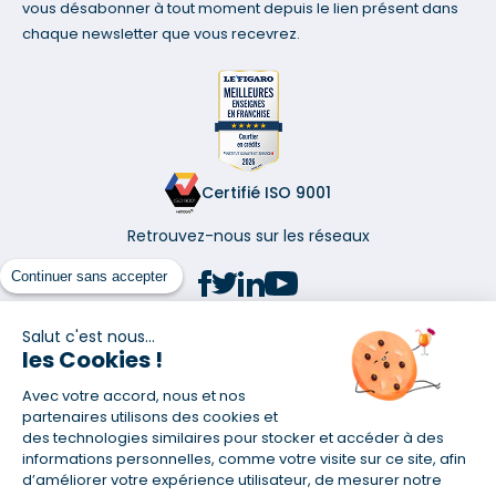
vous désabonner à tout moment depuis le lien présent dans
chaque newsletter que vous recevrez.
Certifié ISO 9001
Retrouvez-nous sur les réseaux
Continuer sans accepter
Salut c'est nous...
les Cookies !
(1) Taux fixe national hors assurance et selon votre profil
Avec votre accord, nous et nos
(2) Économie de 65 % pour l'assurance d'un prêt amortissable de 330
457,23 € à 0,90 % sur 19,5 ans, accordé à un salarié non cadre assuré à
partenaires utilisons des cookies et
100 % (décès, PTIA, IPP, ITT, IPP) âgé de 36 ans fumeur et une personne
des technologies similaires pour stocker et accéder à des
salariée non cadre assurée à 100 % (décès, PTIA, IPP, ITT, IPP) âgée de 35
informations personnelles, comme votre visite sur ce site, afin
ans et non-fumeur, tous deux sans risque médical connu. Au
d’améliorer votre expérience utilisateur, de mesurer notre
14/07/2019, coût de l'assurance proposée par la banque 179,08 €/mois