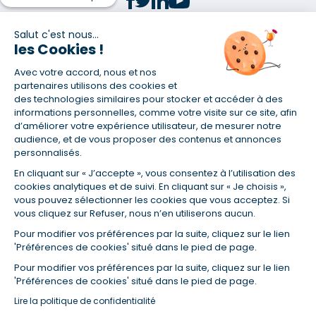
Salut c'est nous...
les Cookies !
(1) Taux fixe national hors assurance et selon votre profil
Avec votre accord, nous et nos
(2) Économie de 65 % pour l'assurance d'un prêt amortissable de 330
457,23 € à 0,90 % sur 19,5 ans, accordé à un salarié non cadre assuré à
partenaires utilisons des cookies et
100 % (décès, PTIA, IPP, ITT, IPP) âgé de 36 ans fumeur et une personne
des technologies similaires pour stocker et accéder à des
salariée non cadre assurée à 100 % (décès, PTIA, IPP, ITT, IPP) âgée de 35
informations personnelles, comme votre visite sur ce site, afin
ans et non-fumeur, tous deux sans risque médical connu. Au
d’améliorer votre expérience utilisateur, de mesurer notre
14/07/2019, coût de l'assurance proposée par la banque 179,08 €/mois
audience, et de vous proposer des contenus et annonces
en moyenne contre 64,60 €/mois en moyenne au 14/07/2022 avec
personnalisés.
Empruntis.com (TAEA : 0,44 %, coût total de l'assurance : 15 117,65 €).
En cliquant sur « J’accepte », vous consentez à l’utilisation des
(3) Taux minimum pour un crédit consommation d'un montant fixé entre
5 000 et 20 000 euros, selon profil et durée.
cookies analytiques et de suivi. En cliquant sur « Je choisis »,
vous pouvez sélectionner les cookies que vous acceptez. Si
(4) La diminution du montant des mensualités entraîne l'allongement
vous cliquez sur Refuser, nous n’en utiliserons aucun.
de la durée de remboursement ainsi que la hausse du coût total du
crédit.
Pour modifier vos préférences par la suite, cliquez sur le lien
(5) Banques de réseau, mutualistes, spécialisées, directions
'Préférences de cookies' situé dans le pied de page.
régionales, organismes de crédit selon votre profil et votre demande.
Mutuelles, compagnies et courtiers d'assurances. Selon votre profil et
Pour modifier vos préférences par la suite, cliquez sur le lien
votre demande.
'Préférences de cookies' situé dans le pied de page.
(6) Banques de réseau, mutualistes, spécialisées, directions
Lire la politique de confidentialité
régionales, organismes de crédit, selon votre profil et votre demande.