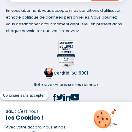
En vous abonnant, vous acceptez nos conditions d'utilisation
et notre politique de données personnelles. Vous pourrez
vous désabonner à tout moment depuis le lien présent dans
chaque newsletter que vous recevrez.
Certifié ISO 9001
Retrouvez-nous sur les réseaux
Continuer sans accepter
Salut c'est nous...
les Cookies !
(1) Taux fixe national hors assurance et selon votre profil
Avec votre accord, nous et nos
(2) Économie de 65 % pour l'assurance d'un prêt amortissable de 330
457,23 € à 0,90 % sur 19,5 ans, accordé à un salarié non cadre assuré à