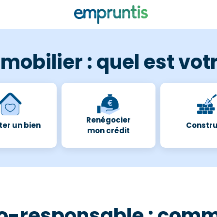
mobilier : quel est votr
Renégocier
er un bien
Constru
mon crédit
co-responsable : comm