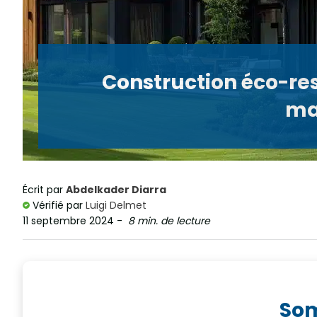
Construction éco-re
ma
Écrit par
Abdelkader Diarra
Vérifié par
Luigi Delmet
11 septembre 2024
-
8 min. de lecture
So