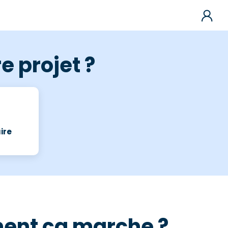
e projet ?
ire
ent ça marche ?