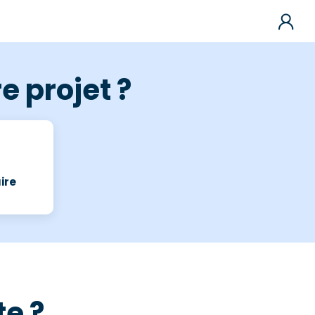
e projet ?
ire
te ?