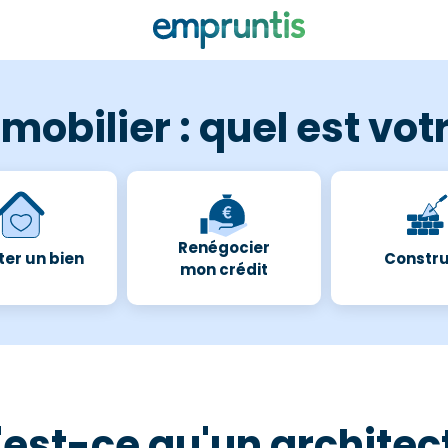
mobilier : quel est votr
Renégocier
er un bien
Constru
mon crédit
est-ce qu'un architec