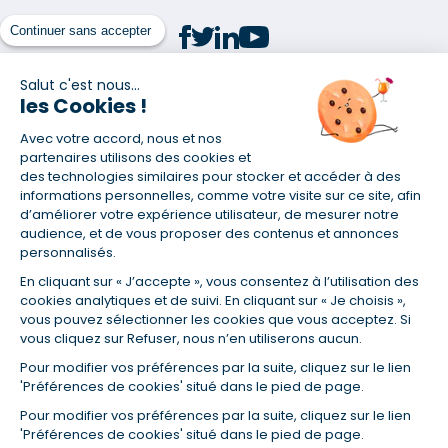
Continuer sans accepter
Salut c'est nous...
les Cookies !
(1) Taux fixe national hors assurance et selon votre profil
Avec votre accord, nous et nos
(2) Économie de 65 % pour l'assurance d'un prêt amortissable de 330
457,23 € à 0,90 % sur 19,5 ans, accordé à un salarié non cadre assuré à
partenaires utilisons des cookies et
100 % (décès, PTIA, IPP, ITT, IPP) âgé de 36 ans fumeur et une personne
des technologies similaires pour stocker et accéder à des
salariée non cadre assurée à 100 % (décès, PTIA, IPP, ITT, IPP) âgée de 35
informations personnelles, comme votre visite sur ce site, afin
ans et non-fumeur, tous deux sans risque médical connu. Au
d’améliorer votre expérience utilisateur, de mesurer notre
14/07/2019, coût de l'assurance proposée par la banque 179,08 €/mois
audience, et de vous proposer des contenus et annonces
en moyenne contre 64,60 €/mois en moyenne au 14/07/2022 avec
personnalisés.
Empruntis.com (TAEA : 0,44 %, coût total de l'assurance : 15 117,65 €).
En cliquant sur « J’accepte », vous consentez à l’utilisation des
(3) Taux minimum pour un crédit consommation d'un montant fixé entre
5 000 et 20 000 euros, selon profil et durée.
cookies analytiques et de suivi. En cliquant sur « Je choisis »,
vous pouvez sélectionner les cookies que vous acceptez. Si
(4) La diminution du montant des mensualités entraîne l'allongement
vous cliquez sur Refuser, nous n’en utiliserons aucun.
de la durée de remboursement ainsi que la hausse du coût total du
crédit.
Pour modifier vos préférences par la suite, cliquez sur le lien
(5) Banques de réseau, mutualistes, spécialisées, directions
'Préférences de cookies' situé dans le pied de page.
régionales, organismes de crédit selon votre profil et votre demande.
Mutuelles, compagnies et courtiers d'assurances. Selon votre profil et
Pour modifier vos préférences par la suite, cliquez sur le lien
votre demande.
'Préférences de cookies' situé dans le pied de page.